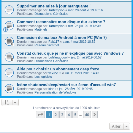
Supprimer une mise à jour manquante !
Dernier message par
Tartempion
«
mer. 28 août 2019 18:16
Publié dans
Discussions Générales
Comment reconnaitre mon disque dur externe ?
Dernier message par
Tartempion
«
dim. 28 juil. 2019 18:39
Publié dans
Matériels
Connexion de ma box Android à mon PC (Win 7)
Dernier message par
Fab117
«
sam. 4 mai 2019 10:52
Publié dans
Réseau / internet
Constat curieux que je ne m'explique pas avec Windows 7
Dernier message par
LolYangccool
«
jeu. 2 mai 2019 00:57
Publié dans
Discussions Générales
Aide pour choisir un abonnement deep freze
Dernier message par
flexi2202
«
lun. 11 mars 2019 14:43
Publié dans
Les logiciels
Icône shutdown/sleep/restart sur écran d'accueil win7
Dernier message par
idoru
«
jeu. 28 févr. 2019 09:45
Publié dans
Personnalisation de Windows
La recherche a renvoyé plus de 1000 résultats
Page
1
sur
40
1
2
3
4
5
40
Suivant
…
Aller