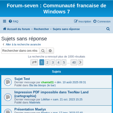
Forum-seven : Communauté francaise de
Windows 7
FAQ
Inscription
Connexion
R
Accueil du forum
Rechercher
Sujets sans réponse
e
Sujets sans réponse
c
Aller à la recherche avancée
h
Rechercher
Recherche avancée
e
La recherche a renvoyé plus de 1000 résultats
r
Page
1
sur
40
1
2
3
4
5
40
Suivant
…
c
h
Sujets
e
Sujet Test
Dernier message par
chantal11
«
dim. 10 août 2025 09:31
r
Publié dans
Bla bla bloops (le bar)
Impression PDF impossible dans TwoNav Land
(cartographie)
Dernier message par
Léléfan
«
sam. 21 oct. 2023 15:25
Publié dans
Matériels
Présentation Maelyx
Dernier message par
Maelyx
«
mar. 17 janv. 2023 07:40