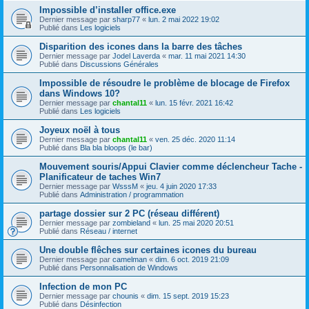
Impossible d’installer office.exe
Dernier message par
sharp77
«
lun. 2 mai 2022 19:02
Publié dans
Les logiciels
Disparition des icones dans la barre des tâches
Dernier message par
Jodel Laverda
«
mar. 11 mai 2021 14:30
Publié dans
Discussions Générales
Impossible de résoudre le problème de blocage de Firefox
dans Windows 10?
Dernier message par
chantal11
«
lun. 15 févr. 2021 16:42
Publié dans
Les logiciels
Joyeux noël à tous
Dernier message par
chantal11
«
ven. 25 déc. 2020 11:14
Publié dans
Bla bla bloops (le bar)
Mouvement souris/Appui Clavier comme déclencheur Tache -
Planificateur de taches Win7
Dernier message par
WsssM
«
jeu. 4 juin 2020 17:33
Publié dans
Administration / programmation
partage dossier sur 2 PC (réseau différent)
Dernier message par
zombieland
«
lun. 25 mai 2020 20:51
Publié dans
Réseau / internet
Une double flêches sur certaines icones du bureau
Dernier message par
camelman
«
dim. 6 oct. 2019 21:09
Publié dans
Personnalisation de Windows
Infection de mon PC
Dernier message par
chounis
«
dim. 15 sept. 2019 15:23
Publié dans
Désinfection