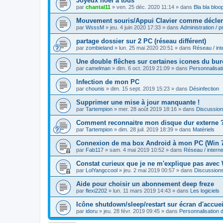
Joyeux noël à tous
par
chantal11
»
ven. 25 déc. 2020 11:14
» dans
Bla bla bloo
Mouvement souris/Appui Clavier comme déclenc
par
WsssM
»
jeu. 4 juin 2020 17:33
» dans
Administration / 
partage dossier sur 2 PC (réseau différent)
par
zombieland
»
lun. 25 mai 2020 20:51
» dans
Réseau / int
Une double flêches sur certaines icones du bu
par
camelman
»
dim. 6 oct. 2019 21:09
» dans
Personnalisa
Infection de mon PC
par
chounis
»
dim. 15 sept. 2019 15:23
» dans
Désinfection
Supprimer une mise à jour manquante !
par
Tartempion
»
mer. 28 août 2019 18:16
» dans
Discussio
Comment reconnaitre mon disque dur externe 
par
Tartempion
»
dim. 28 juil. 2019 18:39
» dans
Matériels
Connexion de ma box Android à mon PC (Win 
par
Fab117
»
sam. 4 mai 2019 10:52
» dans
Réseau / interne
Constat curieux que je ne m'explique pas avec
par
LolYangccool
»
jeu. 2 mai 2019 00:57
» dans
Discussion
Aide pour choisir un abonnement deep freze
par
flexi2202
»
lun. 11 mars 2019 14:43
» dans
Les logiciels
Icône shutdown/sleep/restart sur écran d'accue
par
idoru
»
jeu. 28 févr. 2019 09:45
» dans
Personnalisation