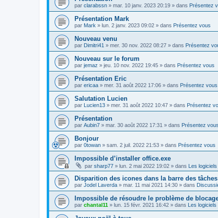
par
clarabssn
»
mar. 10 janv. 2023 20:19
» dans
Présentez 
Présentation Mark
par
Mark
»
lun. 2 janv. 2023 09:02
» dans
Présentez vous
Nouveau venu
par
Dimitri41
»
mer. 30 nov. 2022 08:27
» dans
Présentez vo
Nouveau sur le forum
par
jemaz
»
jeu. 10 nov. 2022 19:45
» dans
Présentez vous
Présentation Eric
par
ericaa
»
mer. 31 août 2022 17:06
» dans
Présentez vous
Salutation Lucien
par
Lucien13
»
mer. 31 août 2022 10:47
» dans
Présentez v
Présentation
par
Aubin7
»
mar. 30 août 2022 17:31
» dans
Présentez vou
Bonjour
par
0towan
»
sam. 2 juil. 2022 21:53
» dans
Présentez vous
Impossible d’installer office.exe
par
sharp77
»
lun. 2 mai 2022 19:02
» dans
Les logiciels
Disparition des icones dans la barre des tâches
par
Jodel Laverda
»
mar. 11 mai 2021 14:30
» dans
Discussi
Impossible de résoudre le problème de blocag
par
chantal11
»
lun. 15 févr. 2021 16:42
» dans
Les logiciels