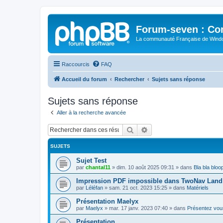
Forum-seven : Co
La communauté Française de Win
Raccourcis
FAQ
Accueil du forum
Rechercher
Sujets sans réponse
Sujets sans réponse
Aller à la recherche avancée
Rechercher
Recherche avancée
SUJETS
Sujet Test
par
chantal11
»
dim. 10 août 2025 09:31
» dans
Bla bla bloo
Impression PDF impossible dans TwoNav Land 
par
Léléfan
»
sam. 21 oct. 2023 15:25
» dans
Matériels
Présentation Maelyx
par
Maelyx
»
mar. 17 janv. 2023 07:40
» dans
Présentez vou
Présentation