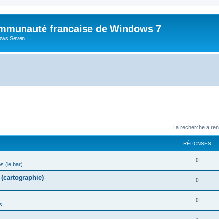
mmunauté francaise de Windows 7
dows Seven
La recherche a ren
RÉPONSES
R
0
ps (le bar)
é
(cartographie)
R
0
p
é
o
R
0
s
p
n
é
o