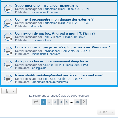
Supprimer une mise à jour manquante !
Dernier message par
Tartempion
«
mer. 28 août 2019 18:16
Publié dans
Discussions Générales
Comment reconnaitre mon disque dur externe ?
Dernier message par
Tartempion
«
dim. 28 juil. 2019 18:39
Publié dans
Matériels
Connexion de ma box Android à mon PC (Win 7)
Dernier message par
Fab117
«
sam. 4 mai 2019 10:52
Publié dans
Réseau / internet
Constat curieux que je ne m'explique pas avec Windows 7
Dernier message par
LolYangccool
«
jeu. 2 mai 2019 00:57
Publié dans
Discussions Générales
Aide pour choisir un abonnement deep freze
Dernier message par
flexi2202
«
lun. 11 mars 2019 14:43
Publié dans
Les logiciels
Icône shutdown/sleep/restart sur écran d'accueil win7
Dernier message par
idoru
«
jeu. 28 févr. 2019 09:45
Publié dans
Personnalisation de Windows
La recherche a renvoyé plus de 1000 résultats
Page
1
sur
40
1
2
3
4
5
40
Suivant
…
Aller