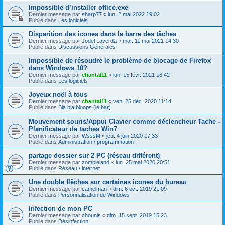
Impossible d’installer office.exe
Dernier message par
sharp77
«
lun. 2 mai 2022 19:02
Publié dans
Les logiciels
Disparition des icones dans la barre des tâches
Dernier message par
Jodel Laverda
«
mar. 11 mai 2021 14:30
Publié dans
Discussions Générales
Impossible de résoudre le problème de blocage de Firefox
dans Windows 10?
Dernier message par
chantal11
«
lun. 15 févr. 2021 16:42
Publié dans
Les logiciels
Joyeux noël à tous
Dernier message par
chantal11
«
ven. 25 déc. 2020 11:14
Publié dans
Bla bla bloops (le bar)
Mouvement souris/Appui Clavier comme déclencheur Tache -
Planificateur de taches Win7
Dernier message par
WsssM
«
jeu. 4 juin 2020 17:33
Publié dans
Administration / programmation
partage dossier sur 2 PC (réseau différent)
Dernier message par
zombieland
«
lun. 25 mai 2020 20:51
Publié dans
Réseau / internet
Une double flêches sur certaines icones du bureau
Dernier message par
camelman
«
dim. 6 oct. 2019 21:09
Publié dans
Personnalisation de Windows
Infection de mon PC
Dernier message par
chounis
«
dim. 15 sept. 2019 15:23
Publié dans
Désinfection