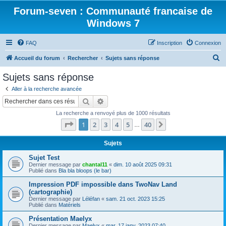
Forum-seven : Communauté francaise de
Windows 7
FAQ
Inscription
Connexion
R
Accueil du forum
Rechercher
Sujets sans réponse
e
Sujets sans réponse
c
Aller à la recherche avancée
h
Rechercher
Recherche avancée
e
La recherche a renvoyé plus de 1000 résultats
r
Page
1
sur
40
1
2
3
4
5
40
Suivant
…
c
h
Sujets
e
Sujet Test
Dernier message par
chantal11
«
dim. 10 août 2025 09:31
r
Publié dans
Bla bla bloops (le bar)
Impression PDF impossible dans TwoNav Land
(cartographie)
Dernier message par
Léléfan
«
sam. 21 oct. 2023 15:25
Publié dans
Matériels
Présentation Maelyx
Dernier message par
Maelyx
«
mar. 17 janv. 2023 07:40