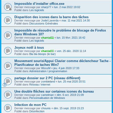
Impossible d’installer office.exe
Dernier message par
sharp77
«
lun. 2 mai 2022 19:02
Publié dans
Les logiciels
Disparition des icones dans la barre des tâches
Dernier message par
Jodel Laverda
«
mar. 11 mai 2021 14:30
Publié dans
Discussions Générales
Impossible de résoudre le problème de blocage de Firefox
dans Windows 10?
Dernier message par
chantal11
«
lun. 15 févr. 2021 16:42
Publié dans
Les logiciels
Joyeux noël à tous
Dernier message par
chantal11
«
ven. 25 déc. 2020 11:14
Publié dans
Bla bla bloops (le bar)
Mouvement souris/Appui Clavier comme déclencheur Tache -
Planificateur de taches Win7
Dernier message par
WsssM
«
jeu. 4 juin 2020 17:33
Publié dans
Administration / programmation
partage dossier sur 2 PC (réseau différent)
Dernier message par
zombieland
«
lun. 25 mai 2020 20:51
Publié dans
Réseau / internet
Une double flêches sur certaines icones du bureau
Dernier message par
camelman
«
dim. 6 oct. 2019 21:09
Publié dans
Personnalisation de Windows
Infection de mon PC
Dernier message par
chounis
«
dim. 15 sept. 2019 15:23
Publié dans
Désinfection