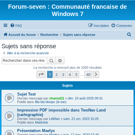
Forum-seven : Communauté francaise de
Windows 7
FAQ
Inscription
Connexion
R
Accueil du forum
Rechercher
Sujets sans réponse
e
Sujets sans réponse
c
Aller à la recherche avancée
h
Rechercher
Recherche avancée
e
La recherche a renvoyé plus de 1000 résultats
r
Page
1
sur
40
1
2
3
4
5
40
Suivant
…
c
h
Sujets
e
Sujet Test
Dernier message par
chantal11
«
dim. 10 août 2025 09:31
r
Publié dans
Bla bla bloops (le bar)
Impression PDF impossible dans TwoNav Land
(cartographie)
Dernier message par
Léléfan
«
sam. 21 oct. 2023 15:25
Publié dans
Matériels
Présentation Maelyx
Dernier message par
Maelyx
«
mar. 17 janv. 2023 07:40