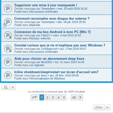
Supprimer une mise à jour manquante !
Dernier message par
Tartempion
«
mer. 28 août 2019 18:16
Publié dans
Discussions Générales
Comment reconnaitre mon disque dur externe ?
Dernier message par
Tartempion
«
dim. 28 juil. 2019 18:39
Publié dans
Matériels
Connexion de ma box Android à mon PC (Win 7)
Dernier message par
Fab117
«
sam. 4 mai 2019 10:52
Publié dans
Réseau / internet
Constat curieux que je ne m'explique pas avec Windows 7
Dernier message par
LolYangccool
«
jeu. 2 mai 2019 00:57
Publié dans
Discussions Générales
Aide pour choisir un abonnement deep freze
Dernier message par
flexi2202
«
lun. 11 mars 2019 14:43
Publié dans
Les logiciels
Icône shutdown/sleep/restart sur écran d'accueil win7
Dernier message par
idoru
«
jeu. 28 févr. 2019 09:45
Publié dans
Personnalisation de Windows
La recherche a renvoyé plus de 1000 résultats
Page
1
sur
40
1
2
3
4
5
40
Suivant
…
Aller