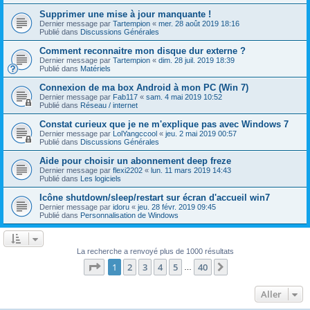
Supprimer une mise à jour manquante !
Dernier message par
Tartempion
«
mer. 28 août 2019 18:16
Publié dans
Discussions Générales
Comment reconnaitre mon disque dur externe ?
Dernier message par
Tartempion
«
dim. 28 juil. 2019 18:39
Publié dans
Matériels
Connexion de ma box Android à mon PC (Win 7)
Dernier message par
Fab117
«
sam. 4 mai 2019 10:52
Publié dans
Réseau / internet
Constat curieux que je ne m'explique pas avec Windows 7
Dernier message par
LolYangccool
«
jeu. 2 mai 2019 00:57
Publié dans
Discussions Générales
Aide pour choisir un abonnement deep freze
Dernier message par
flexi2202
«
lun. 11 mars 2019 14:43
Publié dans
Les logiciels
Icône shutdown/sleep/restart sur écran d'accueil win7
Dernier message par
idoru
«
jeu. 28 févr. 2019 09:45
Publié dans
Personnalisation de Windows
La recherche a renvoyé plus de 1000 résultats
Page
1
sur
40
1
2
3
4
5
40
Suivant
…
Aller