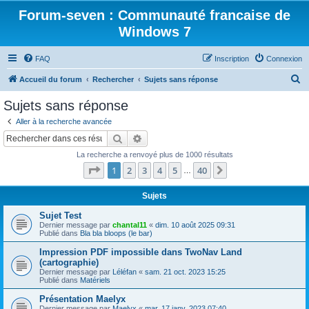
Forum-seven : Communauté francaise de
Windows 7
FAQ
Inscription
Connexion
R
Accueil du forum
Rechercher
Sujets sans réponse
e
Sujets sans réponse
c
Aller à la recherche avancée
h
Rechercher
Recherche avancée
e
La recherche a renvoyé plus de 1000 résultats
r
Page
1
sur
40
1
2
3
4
5
40
Suivant
…
c
h
Sujets
e
Sujet Test
Dernier message par
chantal11
«
dim. 10 août 2025 09:31
r
Publié dans
Bla bla bloops (le bar)
Impression PDF impossible dans TwoNav Land
(cartographie)
Dernier message par
Léléfan
«
sam. 21 oct. 2023 15:25
Publié dans
Matériels
Présentation Maelyx
Dernier message par
Maelyx
«
mar. 17 janv. 2023 07:40