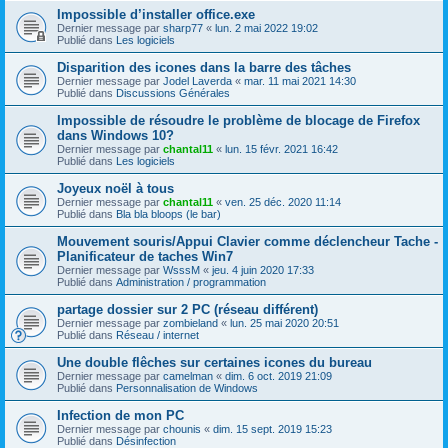
Impossible d’installer office.exe
Dernier message par
sharp77
«
lun. 2 mai 2022 19:02
Publié dans
Les logiciels
Disparition des icones dans la barre des tâches
Dernier message par
Jodel Laverda
«
mar. 11 mai 2021 14:30
Publié dans
Discussions Générales
Impossible de résoudre le problème de blocage de Firefox
dans Windows 10?
Dernier message par
chantal11
«
lun. 15 févr. 2021 16:42
Publié dans
Les logiciels
Joyeux noël à tous
Dernier message par
chantal11
«
ven. 25 déc. 2020 11:14
Publié dans
Bla bla bloops (le bar)
Mouvement souris/Appui Clavier comme déclencheur Tache -
Planificateur de taches Win7
Dernier message par
WsssM
«
jeu. 4 juin 2020 17:33
Publié dans
Administration / programmation
partage dossier sur 2 PC (réseau différent)
Dernier message par
zombieland
«
lun. 25 mai 2020 20:51
Publié dans
Réseau / internet
Une double flêches sur certaines icones du bureau
Dernier message par
camelman
«
dim. 6 oct. 2019 21:09
Publié dans
Personnalisation de Windows
Infection de mon PC
Dernier message par
chounis
«
dim. 15 sept. 2019 15:23
Publié dans
Désinfection