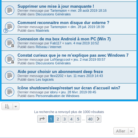
Supprimer une mise à jour manquante !
Dernier message par
Tartempion
«
mer. 28 août 2019 18:16
Publié dans
Discussions Générales
Comment reconnaitre mon disque dur externe ?
Dernier message par
Tartempion
«
dim. 28 juil. 2019 18:39
Publié dans
Matériels
Connexion de ma box Android à mon PC (Win 7)
Dernier message par
Fab117
«
sam. 4 mai 2019 10:52
Publié dans
Réseau / internet
Constat curieux que je ne m'explique pas avec Windows 7
Dernier message par
LolYangccool
«
jeu. 2 mai 2019 00:57
Publié dans
Discussions Générales
Aide pour choisir un abonnement deep freze
Dernier message par
flexi2202
«
lun. 11 mars 2019 14:43
Publié dans
Les logiciels
Icône shutdown/sleep/restart sur écran d'accueil win7
Dernier message par
idoru
«
jeu. 28 févr. 2019 09:45
Publié dans
Personnalisation de Windows
La recherche a renvoyé plus de 1000 résultats
Page
1
sur
40
1
2
3
4
5
40
Suivant
…
Aller