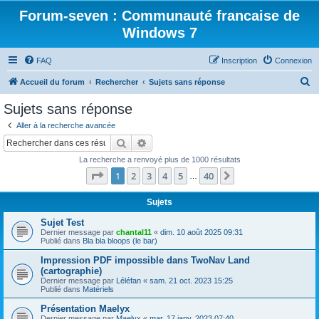
Forum-seven : Communauté francaise de
Windows 7
FAQ
Inscription
Connexion
R
Accueil du forum
Rechercher
Sujets sans réponse
e
Sujets sans réponse
c
Aller à la recherche avancée
h
Rechercher
Recherche avancée
e
La recherche a renvoyé plus de 1000 résultats
r
Page
1
sur
40
1
2
3
4
5
40
Suivant
…
c
h
Sujets
e
Sujet Test
Dernier message par
chantal11
«
dim. 10 août 2025 09:31
r
Publié dans
Bla bla bloops (le bar)
Impression PDF impossible dans TwoNav Land
(cartographie)
Dernier message par
Léléfan
«
sam. 21 oct. 2023 15:25
Publié dans
Matériels
Présentation Maelyx
Dernier message par
Maelyx
«
mar. 17 janv. 2023 07:40