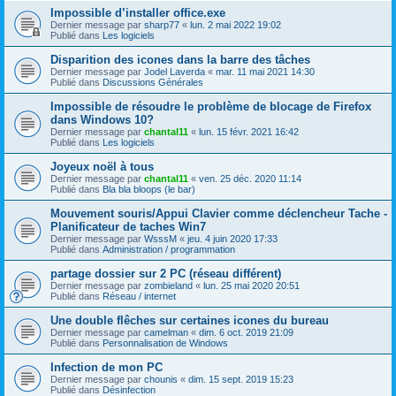
Impossible d’installer office.exe
Dernier message par
sharp77
«
lun. 2 mai 2022 19:02
Publié dans
Les logiciels
Disparition des icones dans la barre des tâches
Dernier message par
Jodel Laverda
«
mar. 11 mai 2021 14:30
Publié dans
Discussions Générales
Impossible de résoudre le problème de blocage de Firefox
dans Windows 10?
Dernier message par
chantal11
«
lun. 15 févr. 2021 16:42
Publié dans
Les logiciels
Joyeux noël à tous
Dernier message par
chantal11
«
ven. 25 déc. 2020 11:14
Publié dans
Bla bla bloops (le bar)
Mouvement souris/Appui Clavier comme déclencheur Tache -
Planificateur de taches Win7
Dernier message par
WsssM
«
jeu. 4 juin 2020 17:33
Publié dans
Administration / programmation
partage dossier sur 2 PC (réseau différent)
Dernier message par
zombieland
«
lun. 25 mai 2020 20:51
Publié dans
Réseau / internet
Une double flêches sur certaines icones du bureau
Dernier message par
camelman
«
dim. 6 oct. 2019 21:09
Publié dans
Personnalisation de Windows
Infection de mon PC
Dernier message par
chounis
«
dim. 15 sept. 2019 15:23
Publié dans
Désinfection