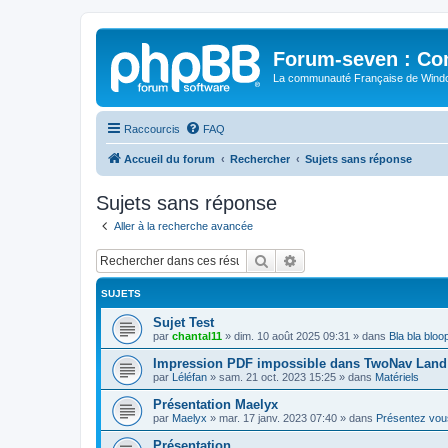
Forum-seven : Co
La communauté Française de Win
Raccourcis
FAQ
Accueil du forum
Rechercher
Sujets sans réponse
Sujets sans réponse
Aller à la recherche avancée
Rechercher
Recherche avancée
SUJETS
Sujet Test
par
chantal11
»
dim. 10 août 2025 09:31
» dans
Bla bla bloo
Impression PDF impossible dans TwoNav Land 
par
Léléfan
»
sam. 21 oct. 2023 15:25
» dans
Matériels
Présentation Maelyx
par
Maelyx
»
mar. 17 janv. 2023 07:40
» dans
Présentez vou
Présentation