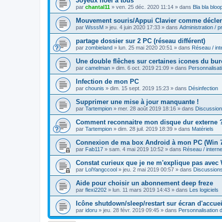
Joyeux noël à tous
par
chantal11
»
ven. 25 déc. 2020 11:14
» dans
Bla bla bloo
Mouvement souris/Appui Clavier comme déclenc
par
WsssM
»
jeu. 4 juin 2020 17:33
» dans
Administration / 
partage dossier sur 2 PC (réseau différent)
par
zombieland
»
lun. 25 mai 2020 20:51
» dans
Réseau / int
Une double flêches sur certaines icones du bu
par
camelman
»
dim. 6 oct. 2019 21:09
» dans
Personnalisa
Infection de mon PC
par
chounis
»
dim. 15 sept. 2019 15:23
» dans
Désinfection
Supprimer une mise à jour manquante !
par
Tartempion
»
mer. 28 août 2019 18:16
» dans
Discussio
Comment reconnaitre mon disque dur externe 
par
Tartempion
»
dim. 28 juil. 2019 18:39
» dans
Matériels
Connexion de ma box Android à mon PC (Win 
par
Fab117
»
sam. 4 mai 2019 10:52
» dans
Réseau / interne
Constat curieux que je ne m'explique pas avec
par
LolYangccool
»
jeu. 2 mai 2019 00:57
» dans
Discussion
Aide pour choisir un abonnement deep freze
par
flexi2202
»
lun. 11 mars 2019 14:43
» dans
Les logiciels
Icône shutdown/sleep/restart sur écran d'accue
par
idoru
»
jeu. 28 févr. 2019 09:45
» dans
Personnalisation