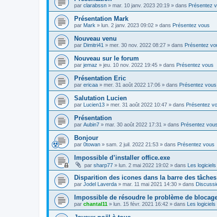
par
clarabssn
»
mar. 10 janv. 2023 20:19
» dans
Présentez 
Présentation Mark
par
Mark
»
lun. 2 janv. 2023 09:02
» dans
Présentez vous
Nouveau venu
par
Dimitri41
»
mer. 30 nov. 2022 08:27
» dans
Présentez vo
Nouveau sur le forum
par
jemaz
»
jeu. 10 nov. 2022 19:45
» dans
Présentez vous
Présentation Eric
par
ericaa
»
mer. 31 août 2022 17:06
» dans
Présentez vous
Salutation Lucien
par
Lucien13
»
mer. 31 août 2022 10:47
» dans
Présentez v
Présentation
par
Aubin7
»
mar. 30 août 2022 17:31
» dans
Présentez vou
Bonjour
par
0towan
»
sam. 2 juil. 2022 21:53
» dans
Présentez vous
Impossible d’installer office.exe
par
sharp77
»
lun. 2 mai 2022 19:02
» dans
Les logiciels
Disparition des icones dans la barre des tâches
par
Jodel Laverda
»
mar. 11 mai 2021 14:30
» dans
Discussi
Impossible de résoudre le problème de blocag
par
chantal11
»
lun. 15 févr. 2021 16:42
» dans
Les logiciels