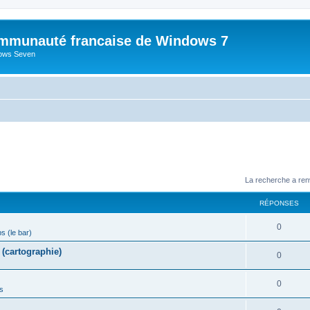
mmunauté francaise de Windows 7
dows Seven
La recherche a ren
RÉPONSES
R
0
ps (le bar)
é
(cartographie)
R
0
p
é
o
R
0
s
p
n
é
o