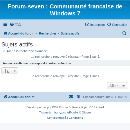
Forum-seven : Communauté francaise de
Windows 7
FAQ
Inscription
Connexion
R
Accueil du forum
Rechercher
Sujets actifs
e
Sujets actifs
c
Aller à la recherche avancée
h
La recherche a renvoyé 0 résultat • Page
1
sur
1
e
Aucun résultat ne correspond à votre recherche.
r
c
La recherche a renvoyé 0 résultat • Page
1
sur
1
h
Aller
e
r
Accueil du forum
Fuseau horaire sur
UTC+02:00
Développé par
phpBB
® Forum Software © phpBB Limited
Traduction française officielle
©
Qiaeru
Confidentialité
|
Conditions