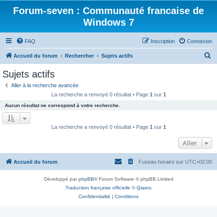
Forum-seven : Communauté francaise de
Windows 7
FAQ
Inscription
Connexion
R
Accueil du forum
Rechercher
Sujets actifs
e
Sujets actifs
c
Aller à la recherche avancée
h
La recherche a renvoyé 0 résultat • Page
1
sur
1
e
Aucun résultat ne correspond à votre recherche.
r
c
La recherche a renvoyé 0 résultat • Page
1
sur
1
h
Aller
e
r
Accueil du forum
Fuseau horaire sur
UTC+02:00
Développé par
phpBB
® Forum Software © phpBB Limited
Traduction française officielle
©
Qiaeru
Confidentialité
|
Conditions