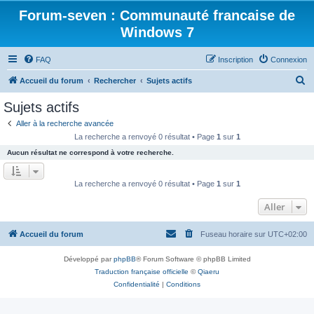
Forum-seven : Communauté francaise de
Windows 7
FAQ
Inscription
Connexion
R
Accueil du forum
Rechercher
Sujets actifs
e
Sujets actifs
c
Aller à la recherche avancée
h
La recherche a renvoyé 0 résultat • Page
1
sur
1
e
Aucun résultat ne correspond à votre recherche.
r
c
La recherche a renvoyé 0 résultat • Page
1
sur
1
h
Aller
e
r
Accueil du forum
Fuseau horaire sur
UTC+02:00
Développé par
phpBB
® Forum Software © phpBB Limited
Traduction française officielle
©
Qiaeru
Confidentialité
|
Conditions