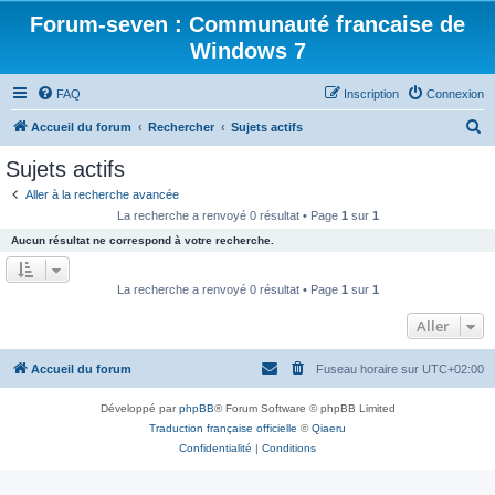
Forum-seven : Communauté francaise de
Windows 7
FAQ
Inscription
Connexion
R
Accueil du forum
Rechercher
Sujets actifs
e
Sujets actifs
c
Aller à la recherche avancée
h
La recherche a renvoyé 0 résultat • Page
1
sur
1
e
Aucun résultat ne correspond à votre recherche.
r
c
La recherche a renvoyé 0 résultat • Page
1
sur
1
h
Aller
e
r
Accueil du forum
Fuseau horaire sur
UTC+02:00
Développé par
phpBB
® Forum Software © phpBB Limited
Traduction française officielle
©
Qiaeru
Confidentialité
|
Conditions