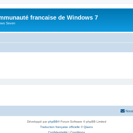
mmunauté francaise de Windows 7
dows Seven
Nous
Développé par
phpBB
® Forum Software © phpBB Limited
Traduction française officielle
©
Qiaeru
Confidentialité
|
Conditions