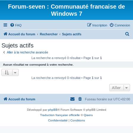
Forum-seven : Communauté francaise de
Windows 7
FAQ
Inscription
Connexion
R
Accueil du forum
Rechercher
Sujets actifs
e
Sujets actifs
c
Aller à la recherche avancée
h
La recherche a renvoyé 0 résultat • Page
1
sur
1
e
Aucun résultat ne correspond à votre recherche.
r
c
La recherche a renvoyé 0 résultat • Page
1
sur
1
h
Aller
e
r
Accueil du forum
Fuseau horaire sur
UTC+02:00
Développé par
phpBB
® Forum Software © phpBB Limited
Traduction française officielle
©
Qiaeru
Confidentialité
|
Conditions