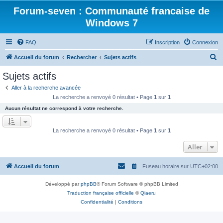
Forum-seven : Communauté francaise de
Windows 7
FAQ
Inscription
Connexion
R
Accueil du forum
Rechercher
Sujets actifs
e
Sujets actifs
c
Aller à la recherche avancée
h
La recherche a renvoyé 0 résultat • Page
1
sur
1
e
Aucun résultat ne correspond à votre recherche.
r
c
La recherche a renvoyé 0 résultat • Page
1
sur
1
h
Aller
e
r
Accueil du forum
Fuseau horaire sur
UTC+02:00
Développé par
phpBB
® Forum Software © phpBB Limited
Traduction française officielle
©
Qiaeru
Confidentialité
|
Conditions