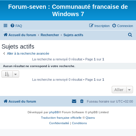
Forum-seven : Communauté francaise de
Windows 7
FAQ
Inscription
Connexion
R
Accueil du forum
Rechercher
Sujets actifs
e
Sujets actifs
c
Aller à la recherche avancée
h
La recherche a renvoyé 0 résultat • Page
1
sur
1
e
Aucun résultat ne correspond à votre recherche.
r
c
La recherche a renvoyé 0 résultat • Page
1
sur
1
h
Aller
e
r
Accueil du forum
Fuseau horaire sur
UTC+02:00
Développé par
phpBB
® Forum Software © phpBB Limited
Traduction française officielle
©
Qiaeru
Confidentialité
|
Conditions