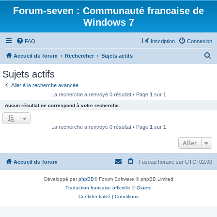
Forum-seven : Communauté francaise de
Windows 7
FAQ
Inscription
Connexion
R
Accueil du forum
Rechercher
Sujets actifs
e
Sujets actifs
c
Aller à la recherche avancée
h
La recherche a renvoyé 0 résultat • Page
1
sur
1
e
Aucun résultat ne correspond à votre recherche.
r
c
La recherche a renvoyé 0 résultat • Page
1
sur
1
h
Aller
e
r
Accueil du forum
Fuseau horaire sur
UTC+02:00
Développé par
phpBB
® Forum Software © phpBB Limited
Traduction française officielle
©
Qiaeru
Confidentialité
|
Conditions