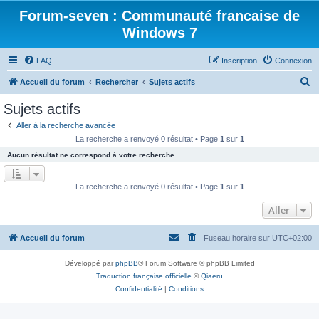
Forum-seven : Communauté francaise de
Windows 7
FAQ
Inscription
Connexion
R
Accueil du forum
Rechercher
Sujets actifs
e
Sujets actifs
c
Aller à la recherche avancée
h
La recherche a renvoyé 0 résultat • Page
1
sur
1
e
Aucun résultat ne correspond à votre recherche.
r
c
La recherche a renvoyé 0 résultat • Page
1
sur
1
h
Aller
e
r
Accueil du forum
Fuseau horaire sur
UTC+02:00
Développé par
phpBB
® Forum Software © phpBB Limited
Traduction française officielle
©
Qiaeru
Confidentialité
|
Conditions