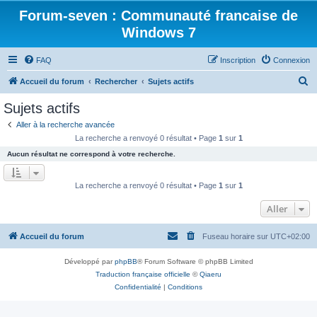
Forum-seven : Communauté francaise de
Windows 7
FAQ
Inscription
Connexion
R
Accueil du forum
Rechercher
Sujets actifs
e
Sujets actifs
c
Aller à la recherche avancée
h
La recherche a renvoyé 0 résultat • Page
1
sur
1
e
Aucun résultat ne correspond à votre recherche.
r
c
La recherche a renvoyé 0 résultat • Page
1
sur
1
h
Aller
e
r
Accueil du forum
Fuseau horaire sur
UTC+02:00
Développé par
phpBB
® Forum Software © phpBB Limited
Traduction française officielle
©
Qiaeru
Confidentialité
|
Conditions