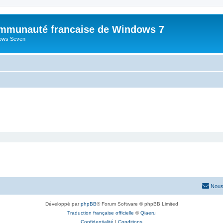
mmunauté francaise de Windows 7
dows Seven
Nous
Développé par
phpBB
® Forum Software © phpBB Limited
Traduction française officielle
©
Qiaeru
Confidentialité
|
Conditions