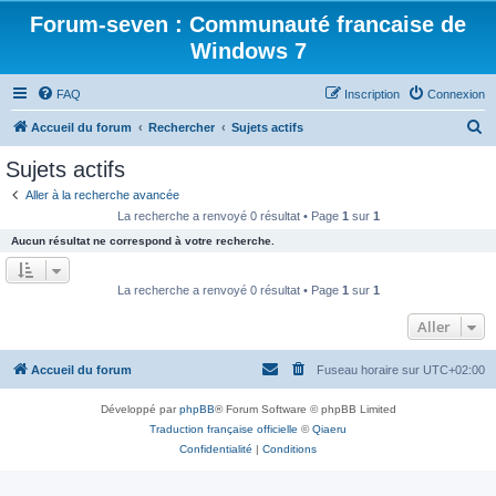
Forum-seven : Communauté francaise de
Windows 7
FAQ
Inscription
Connexion
R
Accueil du forum
Rechercher
Sujets actifs
e
Sujets actifs
c
Aller à la recherche avancée
h
La recherche a renvoyé 0 résultat • Page
1
sur
1
e
Aucun résultat ne correspond à votre recherche.
r
c
La recherche a renvoyé 0 résultat • Page
1
sur
1
h
Aller
e
r
Accueil du forum
Fuseau horaire sur
UTC+02:00
Développé par
phpBB
® Forum Software © phpBB Limited
Traduction française officielle
©
Qiaeru
Confidentialité
|
Conditions