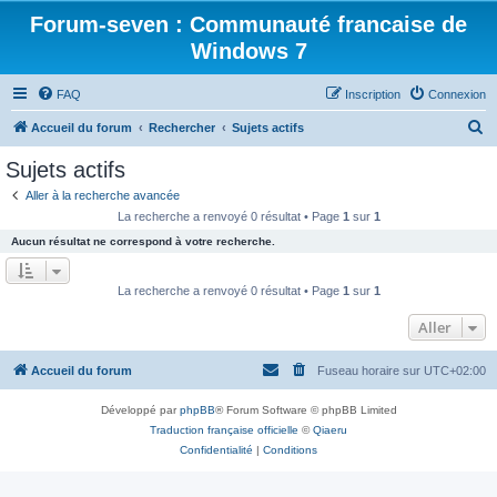
Forum-seven : Communauté francaise de
Windows 7
FAQ
Inscription
Connexion
R
Accueil du forum
Rechercher
Sujets actifs
e
Sujets actifs
c
Aller à la recherche avancée
h
La recherche a renvoyé 0 résultat • Page
1
sur
1
e
Aucun résultat ne correspond à votre recherche.
r
c
La recherche a renvoyé 0 résultat • Page
1
sur
1
h
Aller
e
r
Accueil du forum
Fuseau horaire sur
UTC+02:00
Développé par
phpBB
® Forum Software © phpBB Limited
Traduction française officielle
©
Qiaeru
Confidentialité
|
Conditions