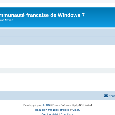
mmunauté francaise de Windows 7
dows Seven
Nous
Développé par
phpBB
® Forum Software © phpBB Limited
Traduction française officielle
©
Qiaeru
Confidentialité
|
Conditions