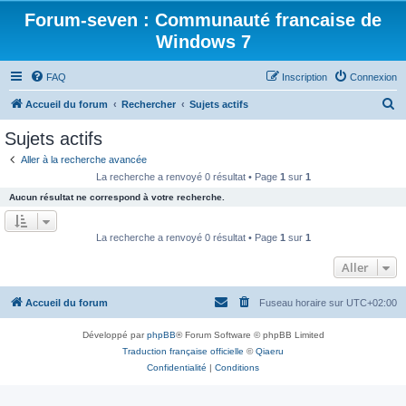
Forum-seven : Communauté francaise de
Windows 7
FAQ
Inscription
Connexion
R
Accueil du forum
Rechercher
Sujets actifs
e
Sujets actifs
c
Aller à la recherche avancée
h
La recherche a renvoyé 0 résultat • Page
1
sur
1
e
Aucun résultat ne correspond à votre recherche.
r
c
La recherche a renvoyé 0 résultat • Page
1
sur
1
h
Aller
e
r
Accueil du forum
Fuseau horaire sur
UTC+02:00
Développé par
phpBB
® Forum Software © phpBB Limited
Traduction française officielle
©
Qiaeru
Confidentialité
|
Conditions