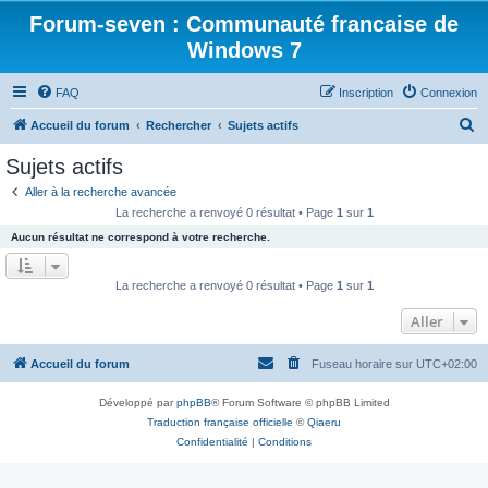
Forum-seven : Communauté francaise de
Windows 7
FAQ
Inscription
Connexion
R
Accueil du forum
Rechercher
Sujets actifs
e
Sujets actifs
c
Aller à la recherche avancée
h
La recherche a renvoyé 0 résultat • Page
1
sur
1
e
Aucun résultat ne correspond à votre recherche.
r
c
La recherche a renvoyé 0 résultat • Page
1
sur
1
h
Aller
e
r
Accueil du forum
Fuseau horaire sur
UTC+02:00
Développé par
phpBB
® Forum Software © phpBB Limited
Traduction française officielle
©
Qiaeru
Confidentialité
|
Conditions