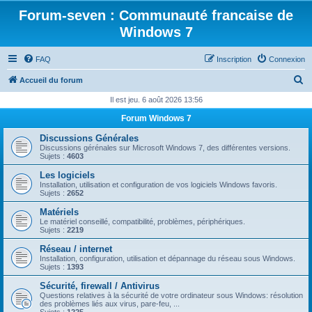
Forum-seven : Communauté francaise de
Windows 7
FAQ
Inscription
Connexion
R
Accueil du forum
e
Il est jeu. 6 août 2026 13:56
c
Forum Windows 7
h
Discussions Générales
e
Discussions gérénales sur Microsoft Windows 7, des différentes versions.
Sujets :
4603
r
Les logiciels
c
Installation, utilisation et configuration de vos logiciels Windows favoris.
Sujets :
2652
h
Matériels
e
Le matériel conseillé, compatibilité, problèmes, périphériques.
Sujets :
2219
r
Réseau / internet
Installation, configuration, utilisation et dépannage du réseau sous Windows.
Sujets :
1393
Sécurité, firewall / Antivirus
Questions relatives à la sécurité de votre ordinateur sous Windows: résolution
des problèmes liés aux virus, pare-feu, ...