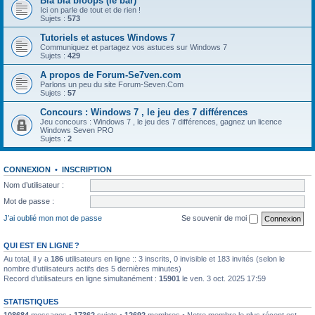
Bla bla bloops (le bar)
Ici on parle de tout et de rien !
Sujets :
573
Tutoriels et astuces Windows 7
Communiquez et partagez vos astuces sur Windows 7
Sujets :
429
A propos de Forum-Se7ven.com
Parlons un peu du site Forum-Seven.Com
Sujets :
57
Concours : Windows 7 , le jeu des 7 différences
Jeu concours : Windows 7 , le jeu des 7 différences, gagnez un licence
Windows Seven PRO
Sujets :
2
CONNEXION
•
INSCRIPTION
Nom d’utilisateur :
Mot de passe :
J’ai oublié mon mot de passe
Se souvenir de moi
QUI EST EN LIGNE ?
Au total, il y a
186
utilisateurs en ligne :: 3 inscrits, 0 invisible et 183 invités (selon le
nombre d’utilisateurs actifs des 5 dernières minutes)
Record d’utilisateurs en ligne simultanément :
15901
le ven. 3 oct. 2025 17:59
STATISTIQUES
108684
messages •
17362
sujets •
12692
membres • Notre membre le plus récent est