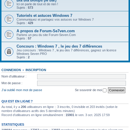
Bla bla bloops (le bar)
Ici on parle de tout et de rien !
Sujets :
573
Tutoriels et astuces Windows 7
Communiquez et partagez vos astuces sur Windows 7
Sujets :
429
A propos de Forum-Se7ven.com
Parlons un peu du site Forum-Seven.Com
Sujets :
57
Concours : Windows 7 , le jeu des 7 différences
Jeu concours : Windows 7 , le jeu des 7 différences, gagnez un licence
Windows Seven PRO
Sujets :
2
CONNEXION
•
INSCRIPTION
Nom d’utilisateur :
Mot de passe :
J’ai oublié mon mot de passe
Se souvenir de moi
QUI EST EN LIGNE ?
Au total, il y a
206
utilisateurs en ligne :: 3 inscrits, 0 invisible et 203 invités (selon le
nombre d’utilisateurs actifs des 5 dernières minutes)
Record d’utilisateurs en ligne simultanément :
15901
le ven. 3 oct. 2025 17:59
STATISTIQUES
108684
messages •
17362
sujets •
12692
membres • Notre membre le plus récent est