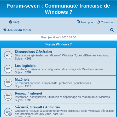
Forum-seven : Communauté francaise de
Windows 7
FAQ
Inscription
Connexion
R
Accueil du forum
e
Il est jeu. 6 août 2026 14:00
c
Forum Windows 7
h
Discussions Générales
e
Discussions gérénales sur Microsoft Windows 7, des différentes versions.
Sujets :
4603
r
Les logiciels
c
Installation, utilisation et configuration de vos logiciels Windows favoris.
Sujets :
2652
h
Matériels
e
Le matériel conseillé, compatibilité, problèmes, périphériques.
Sujets :
2219
r
Réseau / internet
Installation, configuration, utilisation et dépannage du réseau sous Windows.
Sujets :
1393
Sécurité, firewall / Antivirus
Questions relatives à la sécurité de votre ordinateur sous Windows: résolution
des problèmes liés aux virus, pare-feu, ...