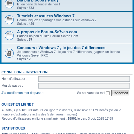
Bla bla bloops (le bar)
Ici on parle de tout et de rien !
Sujets :
573
Tutoriels et astuces Windows 7
Communiquez et partagez vos astuces sur Windows 7
Sujets :
429
A propos de Forum-Se7ven.com
Parlons un peu du site Forum-Seven.Com
Sujets :
57
Concours : Windows 7 , le jeu des 7 différences
Jeu concours : Windows 7 , le jeu des 7 différences, gagnez un licence
Windows Seven PRO
Sujets :
2
CONNEXION
•
INSCRIPTION
Nom d’utilisateur :
Mot de passe :
J’ai oublié mon mot de passe
Se souvenir de moi
QUI EST EN LIGNE ?
Au total, il y a
181
utilisateurs en ligne :: 2 inscrits, 0 invisible et 179 invités (selon le
nombre d’utilisateurs actifs des 5 dernières minutes)
Record d’utilisateurs en ligne simultanément :
15901
le ven. 3 oct. 2025 17:59
STATISTIQUES
108684
messages •
17362
sujets •
12692
membres • Notre membre le plus récent est