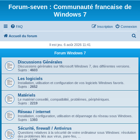
Forum-seven : Communauté francaise de
Windows 7
FAQ
Inscription
Connexion
R
Accueil du forum
e
Il est jeu. 6 août 2026 11:41
c
Forum Windows 7
h
Discussions Générales
e
Discussions gérénales sur Microsoft Windows 7, des différentes versions.
Sujets :
4603
r
Les logiciels
c
Installation, utilisation et configuration de vos logiciels Windows favoris.
Sujets :
2652
h
Matériels
e
Le matériel conseillé, compatibilité, problèmes, périphériques.
Sujets :
2219
r
Réseau / internet
Installation, configuration, utilisation et dépannage du réseau sous Windows.
Sujets :
1393
Sécurité, firewall / Antivirus
Questions relatives à la sécurité de votre ordinateur sous Windows: résolution
des problèmes liés aux virus, pare-feu, ...