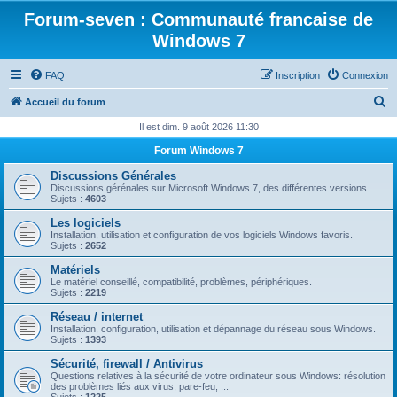
Forum-seven : Communauté francaise de
Windows 7
FAQ
Inscription
Connexion
R
Accueil du forum
e
Il est dim. 9 août 2026 11:30
c
Forum Windows 7
h
Discussions Générales
e
Discussions gérénales sur Microsoft Windows 7, des différentes versions.
Sujets :
4603
r
Les logiciels
c
Installation, utilisation et configuration de vos logiciels Windows favoris.
Sujets :
2652
h
Matériels
e
Le matériel conseillé, compatibilité, problèmes, périphériques.
Sujets :
2219
r
Réseau / internet
Installation, configuration, utilisation et dépannage du réseau sous Windows.
Sujets :
1393
Sécurité, firewall / Antivirus
Questions relatives à la sécurité de votre ordinateur sous Windows: résolution
des problèmes liés aux virus, pare-feu, ...