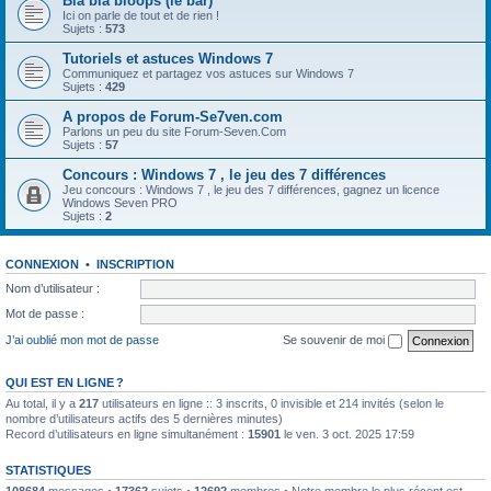
Bla bla bloops (le bar)
Ici on parle de tout et de rien !
Sujets :
573
Tutoriels et astuces Windows 7
Communiquez et partagez vos astuces sur Windows 7
Sujets :
429
A propos de Forum-Se7ven.com
Parlons un peu du site Forum-Seven.Com
Sujets :
57
Concours : Windows 7 , le jeu des 7 différences
Jeu concours : Windows 7 , le jeu des 7 différences, gagnez un licence
Windows Seven PRO
Sujets :
2
CONNEXION
•
INSCRIPTION
Nom d’utilisateur :
Mot de passe :
J’ai oublié mon mot de passe
Se souvenir de moi
QUI EST EN LIGNE ?
Au total, il y a
217
utilisateurs en ligne :: 3 inscrits, 0 invisible et 214 invités (selon le
nombre d’utilisateurs actifs des 5 dernières minutes)
Record d’utilisateurs en ligne simultanément :
15901
le ven. 3 oct. 2025 17:59
STATISTIQUES
108684
messages •
17362
sujets •
12692
membres • Notre membre le plus récent est