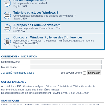
Bla bla bloops (le bar)
Ici on parle de tout et de rien !
Sujets :
573
Tutoriels et astuces Windows 7
Communiquez et partagez vos astuces sur Windows 7
Sujets :
429
A propos de Forum-Se7ven.com
Parlons un peu du site Forum-Seven.Com
Sujets :
57
Concours : Windows 7 , le jeu des 7 différences
Jeu concours : Windows 7 , le jeu des 7 différences, gagnez un licence
Windows Seven PRO
Sujets :
2
CONNEXION
•
INSCRIPTION
Nom d’utilisateur :
Mot de passe :
J’ai oublié mon mot de passe
Se souvenir de moi
QUI EST EN LIGNE ?
Au total, il y a
253
utilisateurs en ligne :: 3 inscrits, 0 invisible et 250 invités (selon le
nombre d’utilisateurs actifs des 5 dernières minutes)
Record d’utilisateurs en ligne simultanément :
15901
le ven. 3 oct. 2025 17:59
STATISTIQUES
108684
messages •
17362
sujets •
12692
membres • Notre membre le plus récent est