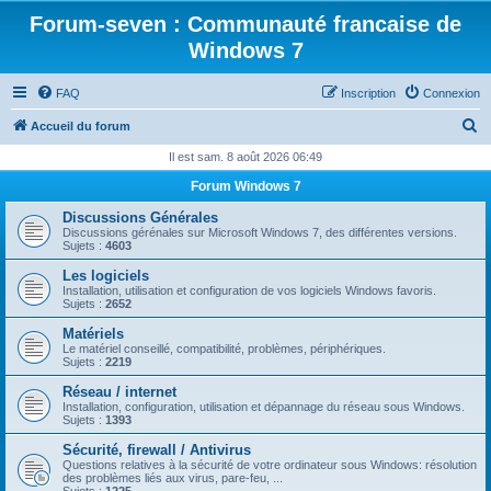
Forum-seven : Communauté francaise de
Windows 7
FAQ
Inscription
Connexion
R
Accueil du forum
e
Il est sam. 8 août 2026 06:49
c
Forum Windows 7
h
Discussions Générales
e
Discussions gérénales sur Microsoft Windows 7, des différentes versions.
Sujets :
4603
r
Les logiciels
c
Installation, utilisation et configuration de vos logiciels Windows favoris.
Sujets :
2652
h
Matériels
e
Le matériel conseillé, compatibilité, problèmes, périphériques.
Sujets :
2219
r
Réseau / internet
Installation, configuration, utilisation et dépannage du réseau sous Windows.
Sujets :
1393
Sécurité, firewall / Antivirus
Questions relatives à la sécurité de votre ordinateur sous Windows: résolution
des problèmes liés aux virus, pare-feu, ...