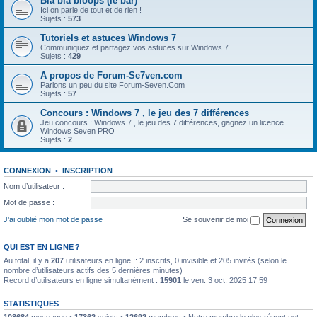
Bla bla bloops (le bar)
Ici on parle de tout et de rien !
Sujets :
573
Tutoriels et astuces Windows 7
Communiquez et partagez vos astuces sur Windows 7
Sujets :
429
A propos de Forum-Se7ven.com
Parlons un peu du site Forum-Seven.Com
Sujets :
57
Concours : Windows 7 , le jeu des 7 différences
Jeu concours : Windows 7 , le jeu des 7 différences, gagnez un licence
Windows Seven PRO
Sujets :
2
CONNEXION
•
INSCRIPTION
Nom d’utilisateur :
Mot de passe :
J’ai oublié mon mot de passe
Se souvenir de moi
QUI EST EN LIGNE ?
Au total, il y a
207
utilisateurs en ligne :: 2 inscrits, 0 invisible et 205 invités (selon le
nombre d’utilisateurs actifs des 5 dernières minutes)
Record d’utilisateurs en ligne simultanément :
15901
le ven. 3 oct. 2025 17:59
STATISTIQUES
108684
messages •
17362
sujets •
12692
membres • Notre membre le plus récent est