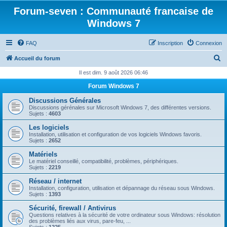
Forum-seven : Communauté francaise de
Windows 7
FAQ
Inscription
Connexion
R
Accueil du forum
e
Il est dim. 9 août 2026 06:46
c
Forum Windows 7
h
Discussions Générales
e
Discussions gérénales sur Microsoft Windows 7, des différentes versions.
Sujets :
4603
r
Les logiciels
c
Installation, utilisation et configuration de vos logiciels Windows favoris.
Sujets :
2652
h
Matériels
e
Le matériel conseillé, compatibilité, problèmes, périphériques.
Sujets :
2219
r
Réseau / internet
Installation, configuration, utilisation et dépannage du réseau sous Windows.
Sujets :
1393
Sécurité, firewall / Antivirus
Questions relatives à la sécurité de votre ordinateur sous Windows: résolution
des problèmes liés aux virus, pare-feu, ...