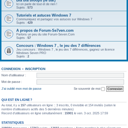
Bla bla bloops (le bar)
Ici on parle de tout et de rien !
Sujets :
573
Tutoriels et astuces Windows 7
Communiquez et partagez vos astuces sur Windows 7
Sujets :
429
A propos de Forum-Se7ven.com
Parlons un peu du site Forum-Seven.Com
Sujets :
57
Concours : Windows 7 , le jeu des 7 différences
Jeu concours : Windows 7 , le jeu des 7 différences, gagnez un licence
Windows Seven PRO
Sujets :
2
CONNEXION
•
INSCRIPTION
Nom d’utilisateur :
Mot de passe :
J’ai oublié mon mot de passe
Se souvenir de moi
QUI EST EN LIGNE ?
Au total, il y a
157
utilisateurs en ligne :: 3 inscrits, 0 invisible et 154 invités (selon le
nombre d’utilisateurs actifs des 5 dernières minutes)
Record d’utilisateurs en ligne simultanément :
15901
le ven. 3 oct. 2025 17:59
STATISTIQUES
108684
messages •
17362
sujets •
12692
membres • Notre membre le plus récent est