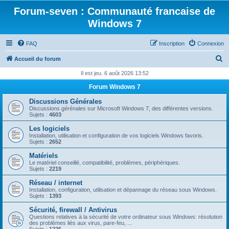
Forum-seven : Communauté francaise de
Windows 7
FAQ
Inscription
Connexion
R
Accueil du forum
e
Il est jeu. 6 août 2026 13:52
c
Forum Windows 7
h
Discussions Générales
e
Discussions gérénales sur Microsoft Windows 7, des différentes versions.
Sujets :
4603
r
Les logiciels
c
Installation, utilisation et configuration de vos logiciels Windows favoris.
Sujets :
2652
h
Matériels
e
Le matériel conseillé, compatibilité, problèmes, périphériques.
Sujets :
2219
r
Réseau / internet
Installation, configuration, utilisation et dépannage du réseau sous Windows.
Sujets :
1393
Sécurité, firewall / Antivirus
Questions relatives à la sécurité de votre ordinateur sous Windows: résolution
des problèmes liés aux virus, pare-feu, ...