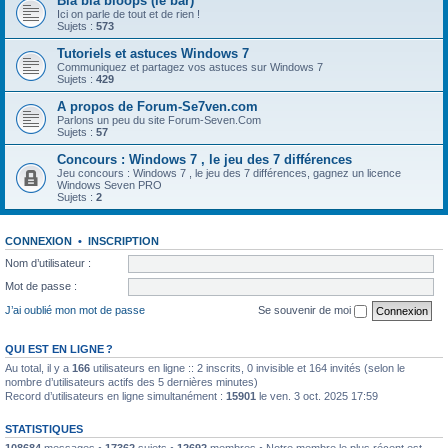
Bla bla bloops (le bar)
Ici on parle de tout et de rien !
Sujets :
573
Tutoriels et astuces Windows 7
Communiquez et partagez vos astuces sur Windows 7
Sujets :
429
A propos de Forum-Se7ven.com
Parlons un peu du site Forum-Seven.Com
Sujets :
57
Concours : Windows 7 , le jeu des 7 différences
Jeu concours : Windows 7 , le jeu des 7 différences, gagnez un licence
Windows Seven PRO
Sujets :
2
CONNEXION
•
INSCRIPTION
Nom d’utilisateur :
Mot de passe :
J’ai oublié mon mot de passe
Se souvenir de moi
QUI EST EN LIGNE ?
Au total, il y a
166
utilisateurs en ligne :: 2 inscrits, 0 invisible et 164 invités (selon le
nombre d’utilisateurs actifs des 5 dernières minutes)
Record d’utilisateurs en ligne simultanément :
15901
le ven. 3 oct. 2025 17:59
STATISTIQUES
108684
messages •
17362
sujets •
12692
membres • Notre membre le plus récent est