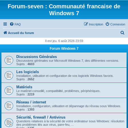
Forum-seven : Communauté francaise de
Windows 7
FAQ
Inscription
Connexion
R
Accueil du forum
e
Il est jeu. 6 août 2026 23:59
c
Forum Windows 7
h
Discussions Générales
e
Discussions gérénales sur Microsoft Windows 7, des différentes versions.
Sujets :
4603
r
Les logiciels
c
Installation, utilisation et configuration de vos logiciels Windows favoris.
Sujets :
2652
h
Matériels
e
Le matériel conseillé, compatibilité, problèmes, périphériques.
Sujets :
2219
r
Réseau / internet
Installation, configuration, utilisation et dépannage du réseau sous Windows.
Sujets :
1393
Sécurité, firewall / Antivirus
Questions relatives à la sécurité de votre ordinateur sous Windows: résolution
des problèmes liés aux virus, pare-feu, ...