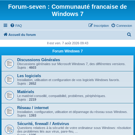
Forum-seven : Communauté francaise de
Windows 7
FAQ
Inscription
Connexion
R
Accueil du forum
e
Il est ven. 7 août 2026 09:43
c
Forum Windows 7
h
Discussions Générales
e
Discussions gérénales sur Microsoft Windows 7, des différentes versions.
Sujets :
4603
r
Les logiciels
c
Installation, utilisation et configuration de vos logiciels Windows favoris.
Sujets :
2652
h
Matériels
e
Le matériel conseillé, compatibilité, problèmes, périphériques.
Sujets :
2219
r
Réseau / internet
Installation, configuration, utilisation et dépannage du réseau sous Windows.
Sujets :
1393
Sécurité, firewall / Antivirus
Questions relatives à la sécurité de votre ordinateur sous Windows: résolution
des problèmes liés aux virus, pare-feu, ...