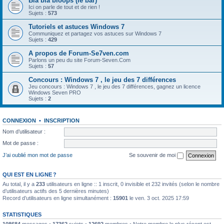
Bla bla bloops (le bar)
Ici on parle de tout et de rien !
Sujets :
573
Tutoriels et astuces Windows 7
Communiquez et partagez vos astuces sur Windows 7
Sujets :
429
A propos de Forum-Se7ven.com
Parlons un peu du site Forum-Seven.Com
Sujets :
57
Concours : Windows 7 , le jeu des 7 différences
Jeu concours : Windows 7 , le jeu des 7 différences, gagnez un licence
Windows Seven PRO
Sujets :
2
CONNEXION
•
INSCRIPTION
Nom d’utilisateur :
Mot de passe :
J’ai oublié mon mot de passe
Se souvenir de moi
QUI EST EN LIGNE ?
Au total, il y a
233
utilisateurs en ligne :: 1 inscrit, 0 invisible et 232 invités (selon le nombre
d’utilisateurs actifs des 5 dernières minutes)
Record d’utilisateurs en ligne simultanément :
15901
le ven. 3 oct. 2025 17:59
STATISTIQUES
108684
messages •
17362
sujets •
12692
membres • Notre membre le plus récent est