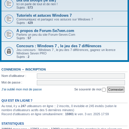
Bla bla bloops (le bar)
Ici on parle de tout et de rien !
Sujets :
573
Tutoriels et astuces Windows 7
Communiquez et partagez vos astuces sur Windows 7
Sujets :
429
A propos de Forum-Se7ven.com
Parlons un peu du site Forum-Seven.Com
Sujets :
57
Concours : Windows 7 , le jeu des 7 différences
Jeu concours : Windows 7 , le jeu des 7 différences, gagnez un licence
Windows Seven PRO
Sujets :
2
CONNEXION
•
INSCRIPTION
Nom d’utilisateur :
Mot de passe :
J’ai oublié mon mot de passe
Se souvenir de moi
QUI EST EN LIGNE ?
Au total, il y a
247
utilisateurs en ligne :: 2 inscrits, 0 invisible et 245 invités (selon le
nombre d’utilisateurs actifs des 5 dernières minutes)
Record d’utilisateurs en ligne simultanément :
15901
le ven. 3 oct. 2025 17:59
STATISTIQUES
108684
messages •
17362
sujets •
12692
membres • Notre membre le plus récent est