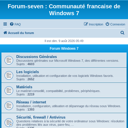
Forum-seven : Communauté francaise de
Windows 7
FAQ
Inscription
Connexion
R
Accueil du forum
e
Il est dim. 9 août 2026 05:49
c
Forum Windows 7
h
Discussions Générales
e
Discussions gérénales sur Microsoft Windows 7, des différentes versions.
Sujets :
4603
r
Les logiciels
c
Installation, utilisation et configuration de vos logiciels Windows favoris.
Sujets :
2652
h
Matériels
e
Le matériel conseillé, compatibilité, problèmes, périphériques.
Sujets :
2219
r
Réseau / internet
Installation, configuration, utilisation et dépannage du réseau sous Windows.
Sujets :
1393
Sécurité, firewall / Antivirus
Questions relatives à la sécurité de votre ordinateur sous Windows: résolution
des problèmes liés aux virus, pare-feu, ...