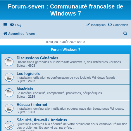
Forum-seven : Communauté francaise de
Windows 7
FAQ
Inscription
Connexion
R
Accueil du forum
e
Il est jeu. 6 août 2026 04:08
c
Forum Windows 7
h
Discussions Générales
e
Discussions gérénales sur Microsoft Windows 7, des différentes versions.
Sujets :
4603
r
Les logiciels
c
Installation, utilisation et configuration de vos logiciels Windows favoris.
Sujets :
2652
h
Matériels
e
Le matériel conseillé, compatibilité, problèmes, périphériques.
Sujets :
2219
r
Réseau / internet
Installation, configuration, utilisation et dépannage du réseau sous Windows.
Sujets :
1393
Sécurité, firewall / Antivirus
Questions relatives à la sécurité de votre ordinateur sous Windows: résolution
des problèmes liés aux virus, pare-feu, ...