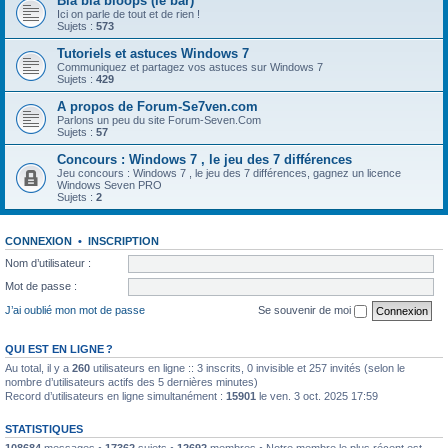
Bla bla bloops (le bar)
Ici on parle de tout et de rien !
Sujets :
573
Tutoriels et astuces Windows 7
Communiquez et partagez vos astuces sur Windows 7
Sujets :
429
A propos de Forum-Se7ven.com
Parlons un peu du site Forum-Seven.Com
Sujets :
57
Concours : Windows 7 , le jeu des 7 différences
Jeu concours : Windows 7 , le jeu des 7 différences, gagnez un licence
Windows Seven PRO
Sujets :
2
CONNEXION
•
INSCRIPTION
Nom d’utilisateur :
Mot de passe :
J’ai oublié mon mot de passe
Se souvenir de moi
QUI EST EN LIGNE ?
Au total, il y a
260
utilisateurs en ligne :: 3 inscrits, 0 invisible et 257 invités (selon le
nombre d’utilisateurs actifs des 5 dernières minutes)
Record d’utilisateurs en ligne simultanément :
15901
le ven. 3 oct. 2025 17:59
STATISTIQUES
108684
messages •
17362
sujets •
12692
membres • Notre membre le plus récent est