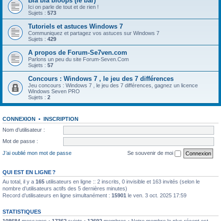
Bla bla bloops (le bar)
Ici on parle de tout et de rien !
Sujets :
573
Tutoriels et astuces Windows 7
Communiquez et partagez vos astuces sur Windows 7
Sujets :
429
A propos de Forum-Se7ven.com
Parlons un peu du site Forum-Seven.Com
Sujets :
57
Concours : Windows 7 , le jeu des 7 différences
Jeu concours : Windows 7 , le jeu des 7 différences, gagnez un licence
Windows Seven PRO
Sujets :
2
CONNEXION
•
INSCRIPTION
Nom d’utilisateur :
Mot de passe :
J’ai oublié mon mot de passe
Se souvenir de moi
QUI EST EN LIGNE ?
Au total, il y a
165
utilisateurs en ligne :: 2 inscrits, 0 invisible et 163 invités (selon le
nombre d’utilisateurs actifs des 5 dernières minutes)
Record d’utilisateurs en ligne simultanément :
15901
le ven. 3 oct. 2025 17:59
STATISTIQUES
108684
messages •
17362
sujets •
12692
membres • Notre membre le plus récent est