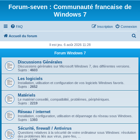
Forum-seven : Communauté francaise de
Windows 7
FAQ
Inscription
Connexion
R
Accueil du forum
e
Il est jeu. 6 août 2026 11:28
c
Forum Windows 7
h
Discussions Générales
e
Discussions gérénales sur Microsoft Windows 7, des différentes versions.
Sujets :
4603
r
Les logiciels
c
Installation, utilisation et configuration de vos logiciels Windows favoris.
Sujets :
2652
h
Matériels
e
Le matériel conseillé, compatibilité, problèmes, périphériques.
Sujets :
2219
r
Réseau / internet
Installation, configuration, utilisation et dépannage du réseau sous Windows.
Sujets :
1393
Sécurité, firewall / Antivirus
Questions relatives à la sécurité de votre ordinateur sous Windows: résolution
des problèmes liés aux virus, pare-feu, ...