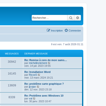
Rechercher
Recherche avancé
Inscription
Connexion
Il est ven. 7 août 2026 01:11
MESSAGES
DERNIER MESSAGE
D
Re: Remise à zero de mon sams…
M
30942
e
C
par
michelinclement
r
o
ven. 14 juil. 2023 19:55
e
n
n
i
s
D
Re: Installation Word
M
16145
s
e
u
e
C
par
Ricos5
r
l
r
o
mer. 13 mars 2024 19:21
e
s
m
t
n
n
e
e
i
s
D
Re: problème carte graphique ?
M
13609
s
s
r
a
e
u
e
C
par
jjcojax
s
l
r
l
r
o
dim. 12 nov. 2023 23:18
e
a
e
s
m
t
g
n
n
g
d
e
e
i
s
D
Re: Problème avec Windows 10
M
e
e
8339
s
s
r
a
e
u
e
e
C
par
val
r
s
l
r
l
r
o
lun. 30 janv. 2023 10:47
n
e
a
e
s
m
t
g
n
n
s
i
g
d