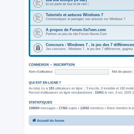
Ici on parle de tout et de rien !
Tutoriels et astuces Windows 7
Communiquez et partagez vos astuces sur Windows 7
A propos de Forum-Se7ven.com
Parlons un peu du site Forum-Seven.Com
Concours : Windows 7 , le jeu des 7 différences
Jeu concours : Windows 7 , le jeu des 7 différences, gagn
CONNEXION
•
INSCRIPTION
Nom d’utilisateur :
Mot de passe :
QUI EST EN LIGNE ?
Au total, il y a
183
utilisateurs en ligne :: 3 inscrits, 0 invisible et 180 inv
Record d’utilisateurs en ligne simultanément :
15901
le ven. 3 oct. 2025 
STATISTIQUES
108684
messages •
17362
sujets •
12692
membres • Notre membre le pl
Accueil du forum