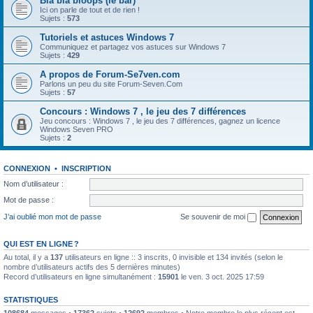
Bla bla bloops (le bar)
Ici on parle de tout et de rien !
Sujets :
573
Tutoriels et astuces Windows 7
Communiquez et partagez vos astuces sur Windows 7
Sujets :
429
A propos de Forum-Se7ven.com
Parlons un peu du site Forum-Seven.Com
Sujets :
57
Concours : Windows 7 , le jeu des 7 différences
Jeu concours : Windows 7 , le jeu des 7 différences, gagnez un licence
Windows Seven PRO
Sujets :
2
CONNEXION
•
INSCRIPTION
Nom d’utilisateur :
Mot de passe :
J’ai oublié mon mot de passe
Se souvenir de moi
QUI EST EN LIGNE ?
Au total, il y a
137
utilisateurs en ligne :: 3 inscrits, 0 invisible et 134 invités (selon le
nombre d’utilisateurs actifs des 5 dernières minutes)
Record d’utilisateurs en ligne simultanément :
15901
le ven. 3 oct. 2025 17:59
STATISTIQUES
108684
messages •
17362
sujets •
12692
membres • Notre membre le plus récent est