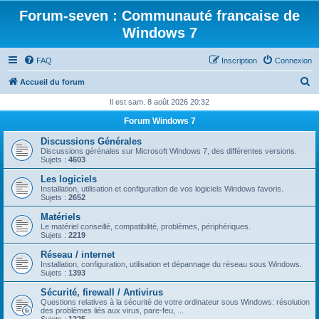
Forum-seven : Communauté francaise de
Windows 7
FAQ
Inscription
Connexion
R
Accueil du forum
e
Il est sam. 8 août 2026 20:32
c
Forum Windows 7
h
Discussions Générales
e
Discussions gérénales sur Microsoft Windows 7, des différentes versions.
Sujets :
4603
r
Les logiciels
c
Installation, utilisation et configuration de vos logiciels Windows favoris.
Sujets :
2652
h
Matériels
e
Le matériel conseillé, compatibilité, problèmes, périphériques.
Sujets :
2219
r
Réseau / internet
Installation, configuration, utilisation et dépannage du réseau sous Windows.
Sujets :
1393
Sécurité, firewall / Antivirus
Questions relatives à la sécurité de votre ordinateur sous Windows: résolution
des problèmes liés aux virus, pare-feu, ...