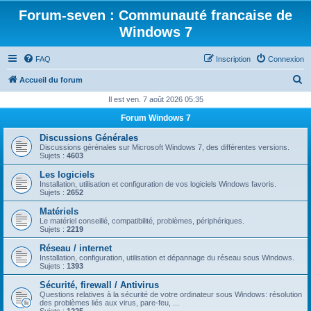
Forum-seven : Communauté francaise de
Windows 7
FAQ
Inscription
Connexion
R
Accueil du forum
e
Il est ven. 7 août 2026 05:35
c
Forum Windows 7
h
Discussions Générales
e
Discussions gérénales sur Microsoft Windows 7, des différentes versions.
Sujets :
4603
r
Les logiciels
c
Installation, utilisation et configuration de vos logiciels Windows favoris.
Sujets :
2652
h
Matériels
e
Le matériel conseillé, compatibilité, problèmes, périphériques.
Sujets :
2219
r
Réseau / internet
Installation, configuration, utilisation et dépannage du réseau sous Windows.
Sujets :
1393
Sécurité, firewall / Antivirus
Questions relatives à la sécurité de votre ordinateur sous Windows: résolution
des problèmes liés aux virus, pare-feu, ...