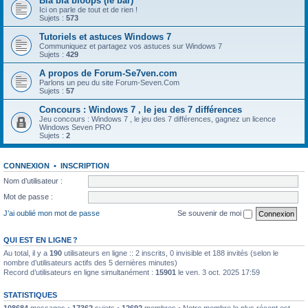
Bla bla bloops (le bar)
Ici on parle de tout et de rien !
Sujets :
573
Tutoriels et astuces Windows 7
Communiquez et partagez vos astuces sur Windows 7
Sujets :
429
A propos de Forum-Se7ven.com
Parlons un peu du site Forum-Seven.Com
Sujets :
57
Concours : Windows 7 , le jeu des 7 différences
Jeu concours : Windows 7 , le jeu des 7 différences, gagnez un licence
Windows Seven PRO
Sujets :
2
CONNEXION
•
INSCRIPTION
Nom d’utilisateur :
Mot de passe :
J’ai oublié mon mot de passe
Se souvenir de moi
QUI EST EN LIGNE ?
Au total, il y a
190
utilisateurs en ligne :: 2 inscrits, 0 invisible et 188 invités (selon le
nombre d’utilisateurs actifs des 5 dernières minutes)
Record d’utilisateurs en ligne simultanément :
15901
le ven. 3 oct. 2025 17:59
STATISTIQUES
108684
messages •
17362
sujets •
12692
membres • Notre membre le plus récent est