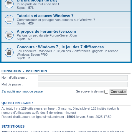
Bla bla bloops (le bar)
Ici on parle de tout et de rien !
Sujets :
573
Tutoriels et astuces Windows 7
Communiquez et partagez vos astuces sur Windows 7
Sujets :
429
A propos de Forum-Se7ven.com
Parlons un peu du site Forum-Seven.Com
Sujets :
57
Concours : Windows 7 , le jeu des 7 différences
Jeu concours : Windows 7 , le jeu des 7 différences, gagnez un licence
Windows Seven PRO
Sujets :
2
CONNEXION
•
INSCRIPTION
Nom d’utilisateur :
Mot de passe :
J’ai oublié mon mot de passe
Se souvenir de moi
QUI EST EN LIGNE ?
Au total, il y a
129
utilisateurs en ligne :: 3 inscrits, 0 invisible et 126 invités (selon le
nombre d’utilisateurs actifs des 5 dernières minutes)
Record d’utilisateurs en ligne simultanément :
15901
le ven. 3 oct. 2025 17:59
STATISTIQUES
108684
messages •
17362
sujets •
12692
membres • Notre membre le plus récent est