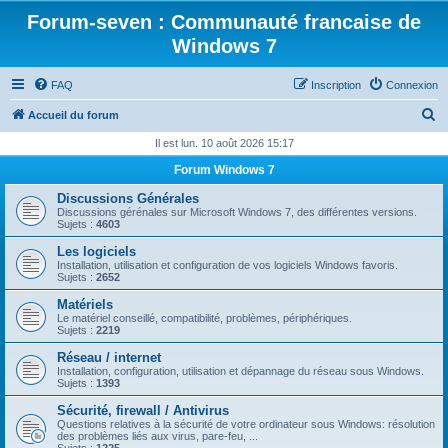
Forum-seven : Communauté francaise de
Windows 7
FAQ
Inscription
Connexion
R
Accueil du forum
e
Il est lun. 10 août 2026 15:17
c
Forum Windows 7
h
Discussions Générales
e
Discussions gérénales sur Microsoft Windows 7, des différentes versions.
Sujets :
4603
r
Les logiciels
c
Installation, utilisation et configuration de vos logiciels Windows favoris.
Sujets :
2652
h
Matériels
e
Le matériel conseillé, compatibilité, problèmes, périphériques.
Sujets :
2219
r
Réseau / internet
Installation, configuration, utilisation et dépannage du réseau sous Windows.
Sujets :
1393
Sécurité, firewall / Antivirus
Questions relatives à la sécurité de votre ordinateur sous Windows: résolution
des problèmes liés aux virus, pare-feu, ...