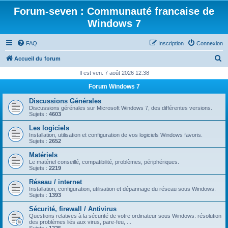
Forum-seven : Communauté francaise de
Windows 7
FAQ
Inscription
Connexion
R
Accueil du forum
e
Il est ven. 7 août 2026 12:38
c
Forum Windows 7
h
Discussions Générales
e
Discussions gérénales sur Microsoft Windows 7, des différentes versions.
Sujets :
4603
r
Les logiciels
c
Installation, utilisation et configuration de vos logiciels Windows favoris.
Sujets :
2652
h
Matériels
e
Le matériel conseillé, compatibilité, problèmes, périphériques.
Sujets :
2219
r
Réseau / internet
Installation, configuration, utilisation et dépannage du réseau sous Windows.
Sujets :
1393
Sécurité, firewall / Antivirus
Questions relatives à la sécurité de votre ordinateur sous Windows: résolution
des problèmes liés aux virus, pare-feu, ...