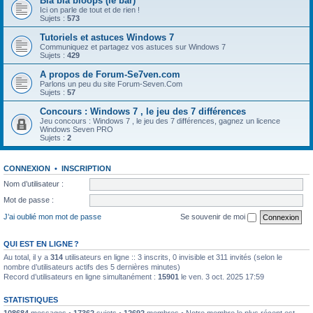
Bla bla bloops (le bar)
Ici on parle de tout et de rien !
Sujets :
573
Tutoriels et astuces Windows 7
Communiquez et partagez vos astuces sur Windows 7
Sujets :
429
A propos de Forum-Se7ven.com
Parlons un peu du site Forum-Seven.Com
Sujets :
57
Concours : Windows 7 , le jeu des 7 différences
Jeu concours : Windows 7 , le jeu des 7 différences, gagnez un licence
Windows Seven PRO
Sujets :
2
CONNEXION
•
INSCRIPTION
Nom d’utilisateur :
Mot de passe :
J’ai oublié mon mot de passe
Se souvenir de moi
QUI EST EN LIGNE ?
Au total, il y a
314
utilisateurs en ligne :: 3 inscrits, 0 invisible et 311 invités (selon le
nombre d’utilisateurs actifs des 5 dernières minutes)
Record d’utilisateurs en ligne simultanément :
15901
le ven. 3 oct. 2025 17:59
STATISTIQUES
108684
messages •
17362
sujets •
12692
membres • Notre membre le plus récent est