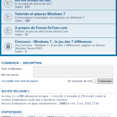
Bla bla bloops (le bar)
Ici on parle de tout et de rien !
Sujets :
573
Tutoriels et astuces Windows 7
Communiquez et partagez vos astuces sur Windows 7
Sujets :
429
A propos de Forum-Se7ven.com
Parlons un peu du site Forum-Seven.Com
Sujets :
57
Concours : Windows 7 , le jeu des 7 différences
Jeu concours : Windows 7 , le jeu des 7 différences, gagnez un licence
Windows Seven PRO
Sujets :
2
CONNEXION
•
INSCRIPTION
Nom d’utilisateur :
Mot de passe :
J’ai oublié mon mot de passe
Se souvenir de moi
QUI EST EN LIGNE ?
Au total, il y a
238
utilisateurs en ligne :: 3 inscrits, 0 invisible et 235 invités (selon le
nombre d’utilisateurs actifs des 5 dernières minutes)
Record d’utilisateurs en ligne simultanément :
15901
le ven. 3 oct. 2025 17:59
STATISTIQUES
108684
messages •
17362
sujets •
12692
membres • Notre membre le plus récent est