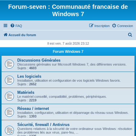
Forum-seven : Communauté francaise de
Windows 7
FAQ
Inscription
Connexion
R
Accueil du forum
e
Il est ven. 7 août 2026 23:12
c
Forum Windows 7
h
Discussions Générales
e
Discussions gérénales sur Microsoft Windows 7, des différentes versions.
Sujets :
4603
r
Les logiciels
c
Installation, utilisation et configuration de vos logiciels Windows favoris.
Sujets :
2652
h
Matériels
e
Le matériel conseillé, compatibilité, problèmes, périphériques.
Sujets :
2219
r
Réseau / internet
Installation, configuration, utilisation et dépannage du réseau sous Windows.
Sujets :
1393
Sécurité, firewall / Antivirus
Questions relatives à la sécurité de votre ordinateur sous Windows: résolution
des problèmes liés aux virus, pare-feu, ...