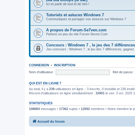
Ici on parle de tout et de rien !
Tutoriels et astuces Windows 7
Communiquez et partagez vos astuces sur Windows 7
A propos de Forum-Se7ven.com
Parlons un peu du site Forum-Seven.Com
Concours : Windows 7 , le jeu des 7 différences
Jeu concours : Windows 7 , le jeu des 7 différences, gagn
CONNEXION
•
INSCRIPTION
Nom d’utilisateur :
Mot de passe :
QUI EST EN LIGNE ?
Au total, il y a
239
utilisateurs en ligne :: 3 inscrits, 0 invisible et 236 inv
Record d’utilisateurs en ligne simultanément :
15901
le ven. 3 oct. 2025 
STATISTIQUES
108684
messages •
17362
sujets •
12692
membres • Notre membre le pl
Accueil du forum