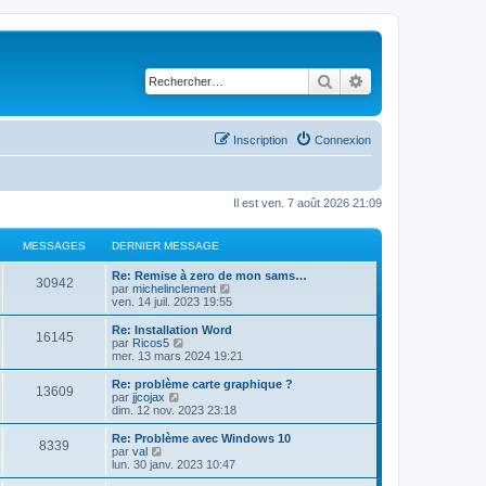
Rechercher
Recherche avancé
Inscription
Connexion
Il est ven. 7 août 2026 21:09
MESSAGES
DERNIER MESSAGE
D
Re: Remise à zero de mon sams…
M
30942
e
C
par
michelinclement
r
o
ven. 14 juil. 2023 19:55
e
n
n
i
s
D
Re: Installation Word
M
16145
s
e
u
e
C
par
Ricos5
r
l
r
o
mer. 13 mars 2024 19:21
e
s
m
t
n
n
e
e
i
s
D
Re: problème carte graphique ?
M
13609
s
s
r
a
e
u
e
C
par
jjcojax
s
l
r
l
r
o
dim. 12 nov. 2023 23:18
e
a
e
s
m
t
g
n
n
g
d
e
e
i
s
D
Re: Problème avec Windows 10
M
e
e
8339
s
s
r
a
e
u
e
e
C
par
val
r
s
l
r
l
r
o
lun. 30 janv. 2023 10:47
n
e
a
e
s
m
t
g
n
n
s
i
g
d