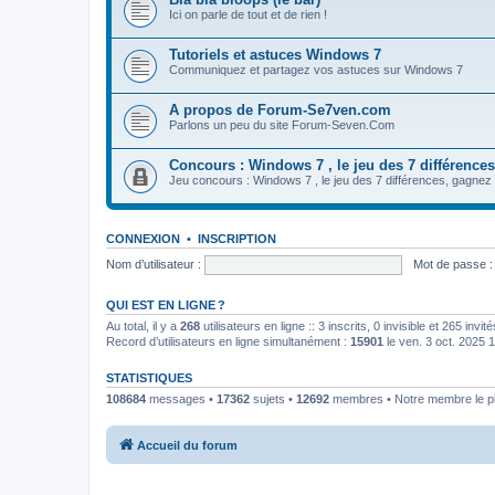
Ici on parle de tout et de rien !
Tutoriels et astuces Windows 7
Communiquez et partagez vos astuces sur Windows 7
A propos de Forum-Se7ven.com
Parlons un peu du site Forum-Seven.Com
Concours : Windows 7 , le jeu des 7 différences
Jeu concours : Windows 7 , le jeu des 7 différences, gagn
CONNEXION
•
INSCRIPTION
Nom d’utilisateur :
Mot de passe :
QUI EST EN LIGNE ?
Au total, il y a
268
utilisateurs en ligne :: 3 inscrits, 0 invisible et 265 inv
Record d’utilisateurs en ligne simultanément :
15901
le ven. 3 oct. 2025 
STATISTIQUES
108684
messages •
17362
sujets •
12692
membres • Notre membre le pl
Accueil du forum