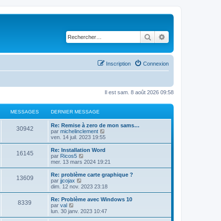
Rechercher
Recherche avancé
Inscription
Connexion
Il est sam. 8 août 2026 09:58
MESSAGES
DERNIER MESSAGE
D
Re: Remise à zero de mon sams…
M
30942
e
C
par
michelinclement
r
o
ven. 14 juil. 2023 19:55
e
n
n
i
s
D
Re: Installation Word
M
16145
s
e
u
e
C
par
Ricos5
r
l
r
o
mer. 13 mars 2024 19:21
e
s
m
t
n
n
e
e
i
s
D
Re: problème carte graphique ?
M
13609
s
s
r
a
e
u
e
C
par
jjcojax
s
l
r
l
r
o
dim. 12 nov. 2023 23:18
e
a
e
s
m
t
g
n
n
g
d
e
e
i
s
D
Re: Problème avec Windows 10
M
e
e
8339
s
s
r
a
e
u
e
e
C
par
val
r
s
l
r
l
r
o
lun. 30 janv. 2023 10:47
n
e
a
e
s
m
t
g
n
n
s
i
g
d