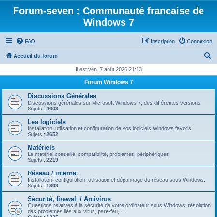
Forum-seven : Communauté francaise de
Windows 7
FAQ
Inscription
Connexion
R
Accueil du forum
e
Il est ven. 7 août 2026 21:13
c
Forum Windows 7
h
Discussions Générales
e
Discussions gérénales sur Microsoft Windows 7, des différentes versions.
Sujets :
4603
r
Les logiciels
c
Installation, utilisation et configuration de vos logiciels Windows favoris.
Sujets :
2652
h
Matériels
e
Le matériel conseillé, compatibilité, problèmes, périphériques.
Sujets :
2219
r
Réseau / internet
Installation, configuration, utilisation et dépannage du réseau sous Windows.
Sujets :
1393
Sécurité, firewall / Antivirus
Questions relatives à la sécurité de votre ordinateur sous Windows: résolution
des problèmes liés aux virus, pare-feu, ...