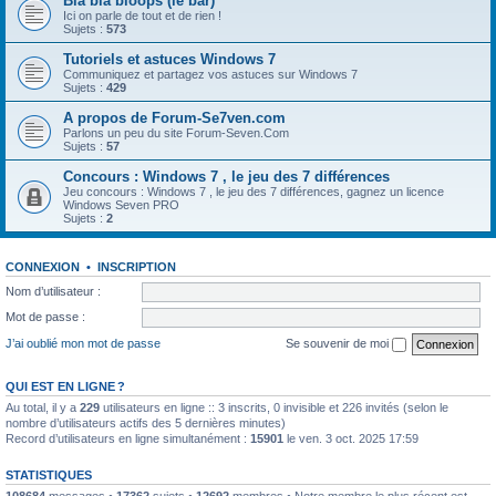
Bla bla bloops (le bar)
Ici on parle de tout et de rien !
Sujets :
573
Tutoriels et astuces Windows 7
Communiquez et partagez vos astuces sur Windows 7
Sujets :
429
A propos de Forum-Se7ven.com
Parlons un peu du site Forum-Seven.Com
Sujets :
57
Concours : Windows 7 , le jeu des 7 différences
Jeu concours : Windows 7 , le jeu des 7 différences, gagnez un licence
Windows Seven PRO
Sujets :
2
CONNEXION
•
INSCRIPTION
Nom d’utilisateur :
Mot de passe :
J’ai oublié mon mot de passe
Se souvenir de moi
QUI EST EN LIGNE ?
Au total, il y a
229
utilisateurs en ligne :: 3 inscrits, 0 invisible et 226 invités (selon le
nombre d’utilisateurs actifs des 5 dernières minutes)
Record d’utilisateurs en ligne simultanément :
15901
le ven. 3 oct. 2025 17:59
STATISTIQUES
108684
messages •
17362
sujets •
12692
membres • Notre membre le plus récent est