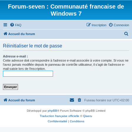
Forum-seven : Communauté francaise de
Windows 7
FAQ
Inscription
Connexion
R
Accueil du forum
e
Réinitialiser le mot de passe
c
h
Adresse e-mail :
Cette adresse doit correspondre à l’adresse e-mail associée à votre compte. Si vous ne
e
l’avez jamais modifiée depuis le panneau de contrôle utilisateur, il s’agit de l’adresse e-
mail saisie lors de l’inscription.
r
c
h
e
r
Accueil du forum
Fuseau horaire sur
UTC+02:00
Développé par
phpBB
® Forum Software © phpBB Limited
Traduction française officielle
©
Qiaeru
Confidentialité
|
Conditions