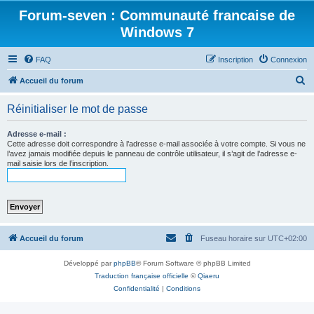
Forum-seven : Communauté francaise de
Windows 7
FAQ
Inscription
Connexion
R
Accueil du forum
e
Réinitialiser le mot de passe
c
h
Adresse e-mail :
Cette adresse doit correspondre à l’adresse e-mail associée à votre compte. Si vous ne
e
l’avez jamais modifiée depuis le panneau de contrôle utilisateur, il s’agit de l’adresse e-
mail saisie lors de l’inscription.
r
c
h
e
r
Accueil du forum
Fuseau horaire sur
UTC+02:00
Développé par
phpBB
® Forum Software © phpBB Limited
Traduction française officielle
©
Qiaeru
Confidentialité
|
Conditions