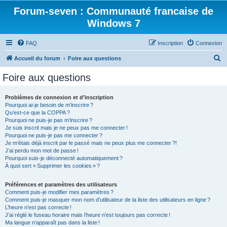
Forum-seven : Communauté francaise de
Windows 7
FAQ
Inscription
Connexion
R
Accueil du forum
Foire aux questions
e
Foire aux questions
c
h
Problèmes de connexion et d’inscription
Pourquoi ai-je besoin de m’inscrire ?
e
Qu’est-ce que la COPPA ?
r
Pourquoi ne puis-je pas m’inscrire ?
Je suis inscrit mais je ne peux pas me connecter !
c
Pourquoi ne puis-je pas me connecter ?
Je m’étais déjà inscrit par le passé mais ne peux plus me connecter ?!
h
J’ai perdu mon mot de passe !
e
Pourquoi suis-je déconnecté automatiquement ?
À quoi sert « Supprimer les cookies » ?
r
Préférences et paramètres des utilisateurs
Comment puis-je modifier mes paramètres ?
Comment puis-je masquer mon nom d’utilisateur de la liste des utilisateurs en ligne ?
L’heure n’est pas correcte !
J’ai réglé le fuseau horaire mais l’heure n’est toujours pas correcte !
Ma langue n’apparaît pas dans la liste !