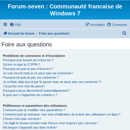
Forum-seven : Communauté francaise de
Windows 7
FAQ
Inscription
Connexion
R
Accueil du forum
Foire aux questions
e
Foire aux questions
c
h
Problèmes de connexion et d’inscription
Pourquoi ai-je besoin de m’inscrire ?
e
Qu’est-ce que la COPPA ?
r
Pourquoi ne puis-je pas m’inscrire ?
Je suis inscrit mais je ne peux pas me connecter !
c
Pourquoi ne puis-je pas me connecter ?
Je m’étais déjà inscrit par le passé mais ne peux plus me connecter ?!
h
J’ai perdu mon mot de passe !
e
Pourquoi suis-je déconnecté automatiquement ?
À quoi sert « Supprimer les cookies » ?
r
Préférences et paramètres des utilisateurs
Comment puis-je modifier mes paramètres ?
Comment puis-je masquer mon nom d’utilisateur de la liste des utilisateurs en ligne ?
L’heure n’est pas correcte !
J’ai réglé le fuseau horaire mais l’heure n’est toujours pas correcte !
Ma langue n’apparaît pas dans la liste !