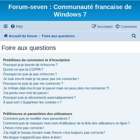
Forum-seven : Communauté francaise de
Windows 7
FAQ
Inscription
Connexion
R
Accueil du forum
Foire aux questions
e
Foire aux questions
c
h
Problèmes de connexion et d’inscription
Pourquoi ai-je besoin de m’inscrire ?
e
Qu’est-ce que la COPPA ?
r
Pourquoi ne puis-je pas m’inscrire ?
Je suis inscrit mais je ne peux pas me connecter !
c
Pourquoi ne puis-je pas me connecter ?
Je m’étais déjà inscrit par le passé mais ne peux plus me connecter ?!
h
J’ai perdu mon mot de passe !
e
Pourquoi suis-je déconnecté automatiquement ?
À quoi sert « Supprimer les cookies » ?
r
Préférences et paramètres des utilisateurs
Comment puis-je modifier mes paramètres ?
Comment puis-je masquer mon nom d’utilisateur de la liste des utilisateurs en ligne ?
L’heure n’est pas correcte !
J’ai réglé le fuseau horaire mais l’heure n’est toujours pas correcte !
Ma langue n’apparaît pas dans la liste !